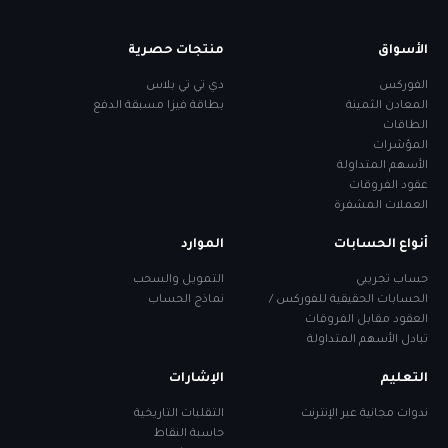
الأسواق
منتجات حصرية
الفوركس
دي تي تي بلاس
المعادن الثمينة
بطاقة فيزا مسبقة الدفع
الطاقات
المؤشرات
الأسهم المتداولة
عقود الفروقات
العملات المشفرة
أنواع الحسابات
الموارد
حساب تجريبي
التمويل والسحب
الحسابات الحقيقية للفوركس /
نماذج الحساب
العقود مقابل الفروقات
تبادل الأسهم المتداولة
التعليم
الإشارات
ندوات مجانية عبر الإنترنت
التقلبات التاريخية
حاسبة النقاط