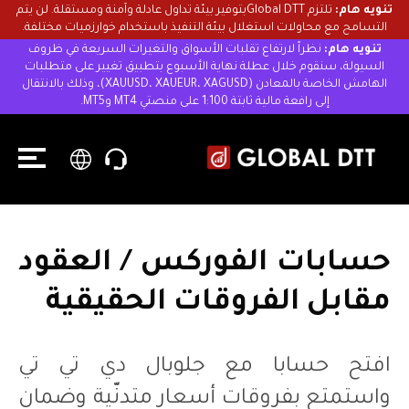
تنويه هام:
تلتزم Global DTTبتوفير بيئة تداول عادلة وآمنة ومستقلة. لن يتم
التسامح مع محاولات استغلال بيئة التنفيذ باستخدام خوارزميات مختلفة.
تنويه هام:
نظراً لارتفاع تقلبات الأسواق والتغيرات السريعة في ظروف
السيولة، سنقوم خلال عطلة نهاية الأسبوع بتطبيق تغيير على متطلبات
الهامش الخاصة بالمعادن (XAUUSD، XAUEUR، XAGUSD)، وذلك بالانتقال
إلى رافعة مالية ثابتة 1:100 على منصتي MT4 وMT5.
حسابات الفوركس / العقود
مقابل الفروقات الحقيقية
افتح حسابا مع جلوبال دي تي تي
واستمتع بفروقات أسعار متدنّية وضمان