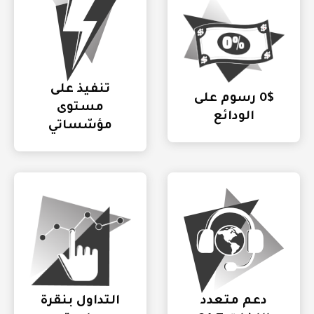
تنفيذ على
0$ رسوم على
مستوى
الودائع
مؤسّساتي
دعم متعدد
التداول بنقرة