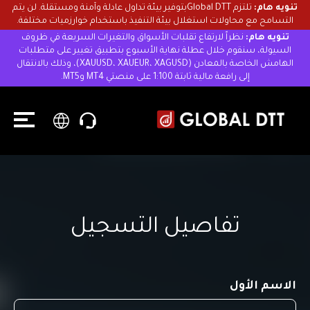
تنويه هام:
تلتزم Global DTTبتوفير بيئة تداول عادلة وآمنة ومستقلة. لن يتم
التسامح مع محاولات استغلال بيئة التنفيذ باستخدام خوارزميات مختلفة.
تنويه هام:
نظراً لارتفاع تقلبات الأسواق والتغيرات السريعة في ظروف
السيولة، سنقوم خلال عطلة نهاية الأسبوع بتطبيق تغيير على متطلبات
الهامش الخاصة بالمعادن (XAUUSD، XAUEUR، XAGUSD)، وذلك بالانتقال
إلى رافعة مالية ثابتة 1:100 على منصتي MT4 وMT5.
تفاصيل التسجيل
الاسم الأول